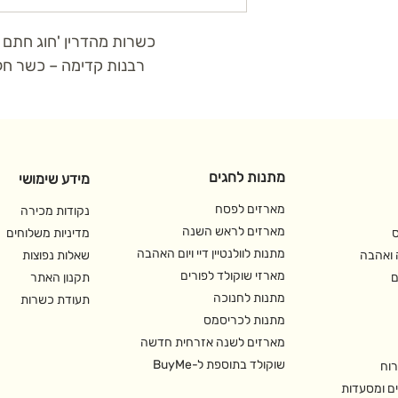
כשרות מהדרין 'חוג חתם 
רבנות קדימה – כשר חל
מתנות לחגים
מידע שימושי
מארזים לפסח
נקודות מכירה
מארזים לראש השנה
ס
מדיניות משלוחים
מתנות לוולנטיין דיי ויום האהבה
 ואהבה
שאלות נפוצות
מארזי שוקולד לפורים
ם
תקנון האתר
מתנות לחנוכה
תעודת כשרות
מתנות לכריסמס
מארזים לשנה אזרחית חדשה
שוקולד בתוספת ל-BuyMe
רוח
ם ומסעדות