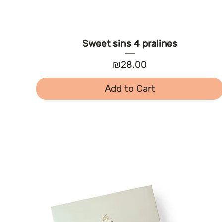
Sweet sins 4 pralines
Price
₪28.00
Add to Cart