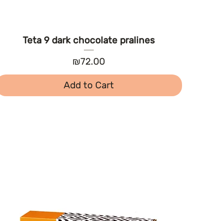
Teta 9 dark chocolate pralines
Price
₪72.00
Add to Cart