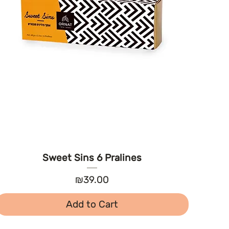
Sweet Sins 6 Pralines
Price
₪39.00
Add to Cart