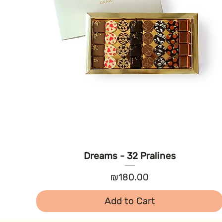
Dreams - 32 Pralines
Price
₪180.00
Add to Cart