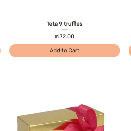
Teta 9 truffles
Price
₪72.00
Add to Cart