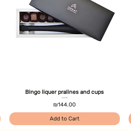
Bingo liquer pralines and cups
Price
₪144.00
Add to Cart