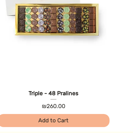
Triple - 48 Pralines
Price
₪260.00
Add to Cart