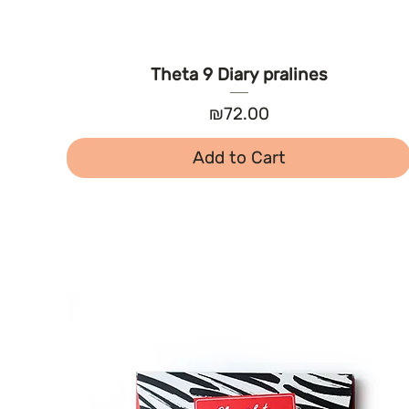
Theta 9 Diary pralines
Price
₪72.00
Add to Cart