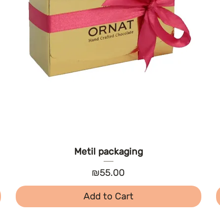
Metil packaging
Price
₪55.00
Add to Cart