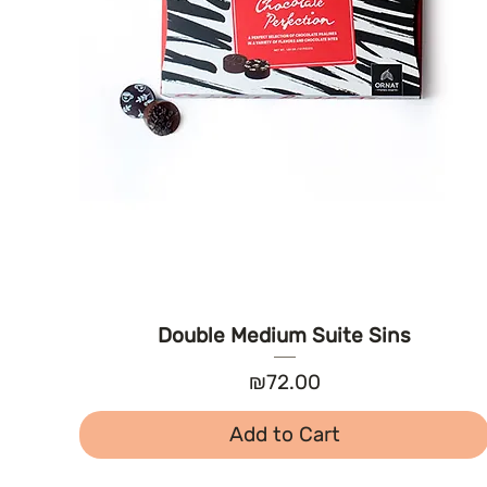
Double Medium Suite Sins
Price
₪72.00
Add to Cart