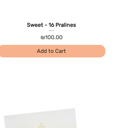
Sweet - 16 Pralines
Price
₪100.00
Add to Cart