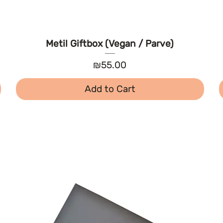
Metil Giftbox (Vegan / Parve)
Price
₪55.00
Add to Cart