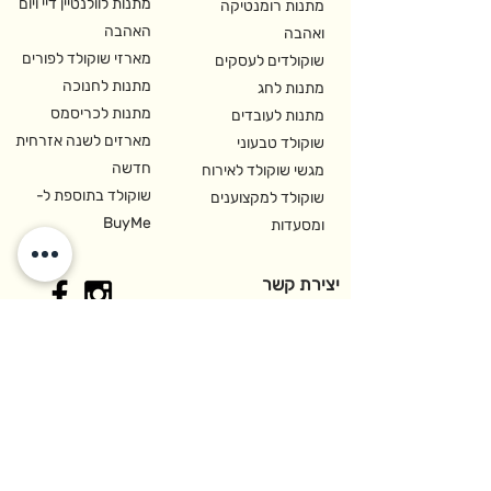
מתנות לוולנטיין דיי ויום
מתנות רומנטיקה
האהבה
ואהבה
מארזי שוקולד לפורים
שוקולדים לעסקים
מתנות לחנוכה
מתנות לחג
מתנות לכריסמס
מתנות לעובדים
מארזים לשנה אזרחית
שוקולד טבעוני
חדשה
מגשי שוקולד לאירוח
שוקולד בתוספת ל-
שוקולד למקצוענים
BuyMe
ומסעדות
יצירת קשר
רח' האופה 2,
איזור התעשיה קדימה-צורן
משרדים והזמנות:
09-8913399
לקוחות עסקיים:
09-8913399
sales@cho.co.il