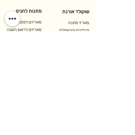
מתנות לחגים
שוקולד אורנת
מארזים לפסח
מארזי מתנה
מארזים לראש השנה
פרלינים וטראפלס
מתנות לוולנטיין דיי ויום
מתנות רומנטיקה
האהבה
ואהבה
מארזי שוקולד לפורים
שוקולדים לעסקים
מתנות לחנוכה
מתנות לחג
מתנות לכריסמס
מתנות לעובדים
מארזים לשנה אזרחית
שוקולד טבעוני
חדשה
מגשי שוקולד לאירוח
שוקולד בתוספת ל-
שוקולד למקצוענים
BuyMe
ומסעדות
יצירת קשר
רח' האופה 2,
איזור התעשיה קדימה-צורן