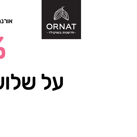
אורנ
%
על שלוש