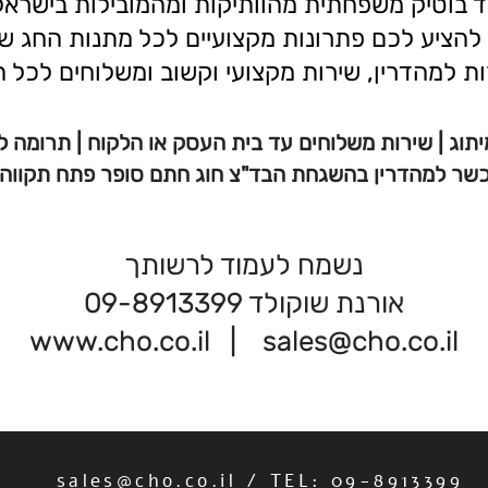
 בוטיק משפחתית מהוותיקות ומהמובילות בישראל,
להציע לכם פתרונות מקצועיים לכל מתנות החג ש
ת למהדרין, שירות מקצועי וקשוב ומשלוחים לכל ה
יתוג | שירות משלוחים עד בית העסק או הלקוח | תרומה 
שר למהדרין בהשגחת הבד"צ חוג חתם סופר פתח תקווה
נשמח לעמוד לרשותך
אורנת שוקולד 09-8913399
www.cho.co.il
|
sales@cho.co.il
sales@cho.co.il
/ TEL: 09-8913399