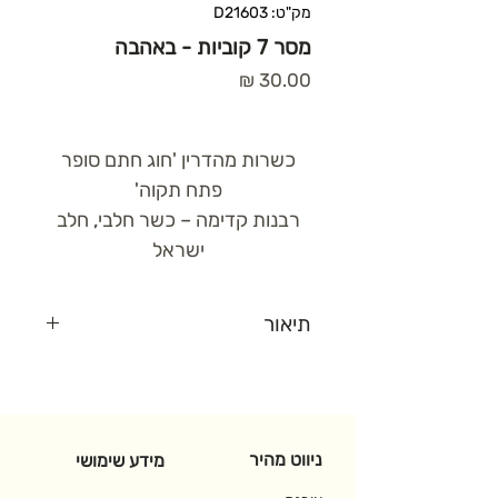
מק"ט: D21603
מסר 7 קוביות - באהבה
מחיר
כשרות מהדרין 'חוג חתם סופר
פתח תקוה'
רבנות קדימה – כשר חלבי, חלב
ישראל
תיאור
7 קוביות שוקולד חלב הניתנות
ממותגות 'באהבה'
ניווט מהיר
מידע שימושי