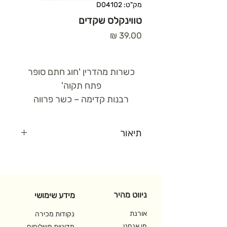
מק"ט: D04102
טווינקלס שקדים
מחיר
כשרות מהדרין 'חוג חתם סופר
פתח תקוה'
רבנות קדימה – כשר פרווה
תיאור
שקדים קלויים עטופים בשוקולד
מריר ומגולגלים באבקת קקאו
(85גר)
ניווט מהיר
מידע שימושי
אורנת
נקודות מכירה
מי אנחנו
מדיניות משלוחים