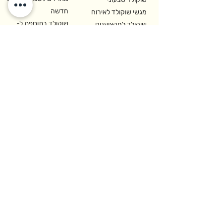
חדשה
מגשי שוקולד לאירוח
שוקולד בתוספת ל-
שוקולד למקצוענים
BuyMe
ומסעדות
יצירת קשר
רח' האופה 2,
איזור התעשיה קדימה-צורן
משרדים והזמנות:
09-8913399
לקוחות עסקיים:
09-8913399
sales@cho.co.il