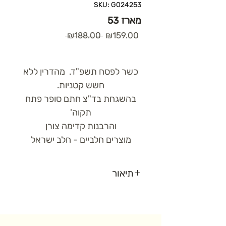
SKU: G024253
מארז 53
Regular
Sale
 ₪188.00 
₪159.00
Price
Price
כשר לפסח תשפ"ד. מהדרין ללא
חשש קטניות.
בהשגחת בד"צ חתם סופר פתח
תקוה'
והרבנות קדימה צורן
מוצרים חלביים - חלב ישראל
תיאור
יין אדום
– קברנה סובניון ופטיט
סירה יקב טפרברג (750 מ"ל)
4 קוביות "אביב הגיע פסח בא"
–