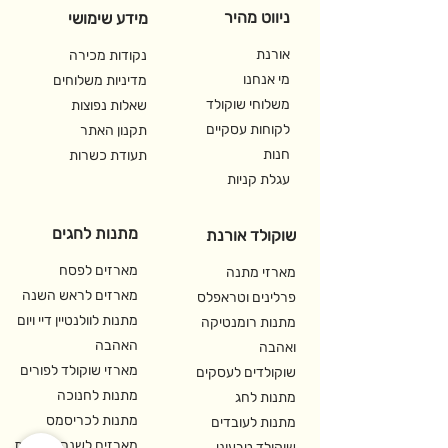
ניווט מהיר
קוביות עם הפתעות שוקולד (סה"כ
מידע שימושי
240 גרם)
אורנת
נקודות מכירה
מי אנחנו
מדיניות משלוחים
משלוחי שוקולד
שאלות נפוצות
לקוחות עסקיים
תקנון האתר
חנות
תעודת כשרות
עגלת קניות
מתנות לחגים
שוקולד אורנת
מארזים לפסח
מארזי מתנה
מארזים לראש השנה
פרלינים וטראפלס
מתנות לוולנטיין דיי ויום
מתנות רומנטיקה
האהבה
ואהבה
מארזי שוקולד לפורים
שוקולדים לעסקים
מתנות לחנוכה
מתנות לחג
מתנות לכריסמס
מתנות לעובדים
מארזים לשנה אזרחית
שוקולד טבעוני