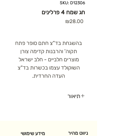
SKU: D12306
חג שמח 4 פרלינים
Price
₪28.00
בהשגחת בד"צ חתם סופר פתח
תקוה' והרבנות קדימה צורן
מוצרים חלביים - חלב ישראל
השוקולד עצמו בכשרות בד"צ
העדה החרדית.
תיאור
חטאים מתוקים "חג שמח"
- 4
פרלינים בעבודת יד משוקולד
חלב, לבן ומריר
ניווט מהיר
מידע שימושי