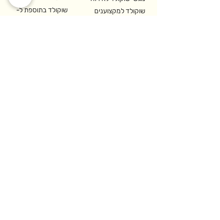
שוקולד בתוספת ל-
שוקולד למקצוענים
BuyMe
ומסעדות
יצירת קשר
רח' האופה 2,
איזור התעשיה קדימה-צורן
משרדים והזמנות:
09-8913399
לקוחות עסקיים:
09-8913399
sales@cho.co.il