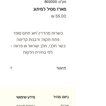
מק"ט: B02000
מארז מטיל למיתוג
מחיר
כשרות מהדרין 'חוג חתם סופר
פתח תקוה' ורבנות קדימה
כשר חלבי, חלב ישראל או פרווה -
לפי בחירת הלקוח
תיאור
מארז 'מטיל'
הניתן למיתוג.
המארז מוצע עם 8 פרלינים /
דיסקיות שוקולד / אגוזים מצופים /
ניווט מהיר
סקיני (דפי שוקולד) / פרליני
מידע שימושי
קרמיני / פרליני בייטס / קליפות
אורנת
נקודות מכירה