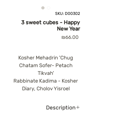
SKU: D00302
3 sweet cubes - Happy
New Year
Price
₪66.00
Kosher Mehadrin 'Chug
Chatam Sofer- Petach
Tikvah'
Rabbinate Kadima - Kosher
Diary, Cholov Yisroel
Description
Milk chocolate hearts with
apple honey (65g) + dark