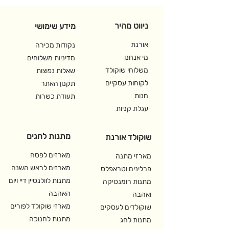
chocolate hearts (65g) +
ניווט מהיר
white chocolate hearts with
מידע שימושי
pomegranate (65g). The
אורנת
נקודות מכירה
three cases are packed with
מי אנחנו
מדיניות משלוחים
cellophane with a ribbon.
משלוחי שוקולד
שאלות נפוצות
לקוחות עסקיים
תקנון האתר
חנות
תעודת כשרות
עגלת קניות
מתנות לחגים
שוקולד אורנת
מארזים לפסח
מארזי מתנה
מארזים לראש השנה
פרלינים וטראפלס
מתנות לוולנטיין דיי ויום
מתנות רומנטיקה
האהבה
ואהבה
מארזי שוקולד לפורים
שוקולדים לעסקים
מתנות לחנוכה
מתנות לחג