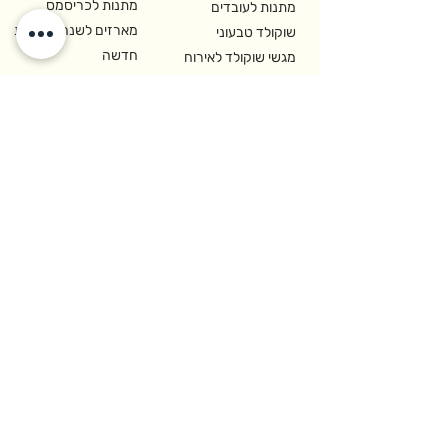
מתנות לכריסמס
מתנות לעובדים
מארזים לשנה אזרחית
שוקולד טבעוני
חדשה
מגשי שוקולד לאירוח
שוקולד בתוספת ל-
שוקולד למקצוענים
BuyMe
ומסעדות
יצירת קשר
רח' האופה 2,
איזור התעשיה קדימה-צורן
משרדים והזמנות:
09-8913399
לקוחות עסקיים:
09-8913399
sales@cho.co.il