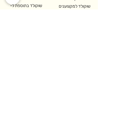
שוקולד בתוספת ל-
שוקולד למקצוענים
BuyMe
ומסעדות
יצירת קשר
רח' האופה 2,
איזור התעשיה קדימה-צורן
משרדים והזמנות:
09-8913399
לקוחות עסקיים:
09-8913399
sales@cho.co.il