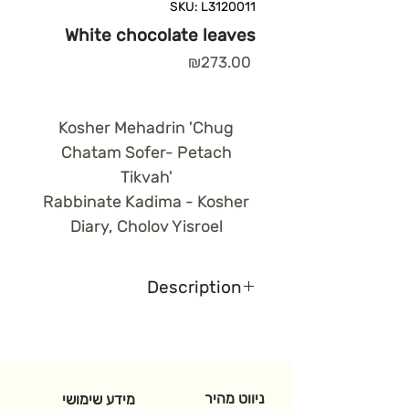
SKU: L3120011
White chocolate leaves
Price
₪273.00
Kosher Mehadrin 'Chug
Chatam Sofer- Petach
Tikvah'
Rabbinate Kadima - Kosher
Diary, Cholov Yisroel
Description
Sold in a box with 233 white
leaves, Diary, 1Kg
ניווט מהיר
מידע שימושי